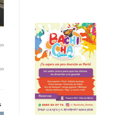
con
con
s