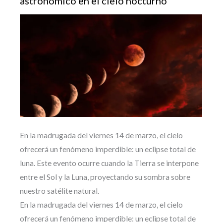
astronómico en el cielo nocturno
En la madrugada del viernes 14 de marzo, el cielo
ofrecerá un fenómeno imperdible: un eclipse total de
luna. Este evento ocurre cuando la Tierra se interpone
entre el Sol y la Luna, proyectando su sombra sobre
nuestro satélite natural.
En la madrugada del viernes 14 de marzo, el cielo
ofrecerá un fenómeno imperdible: un eclipse total de