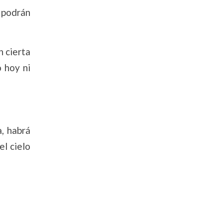
 podrán
n cierta
 hoy ni
a, habrá
l cielo