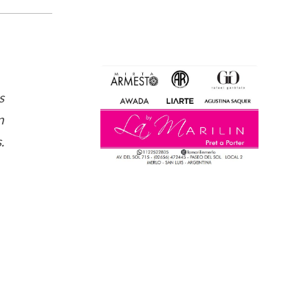
s
n
.