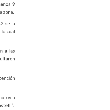
menos 9
a zona.
42 de la
 lo cual
n a las
sultaron
tención
 autovía
telli”.