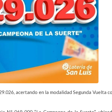
529.026, acertando en la modalidad Segunda Vuelta co
cia N° 069-000 “La Campeona de la Suerte”, ubicad