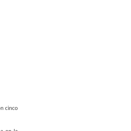
n cinco
a en la