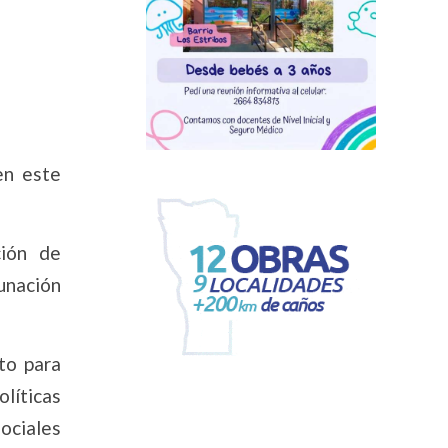
en este
ción de
unación
to para
olíticas
ociales