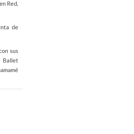
 en Red,
enta de
con sus
 Ballet
 chamamé