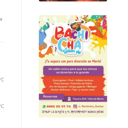
da
3°C
3°C