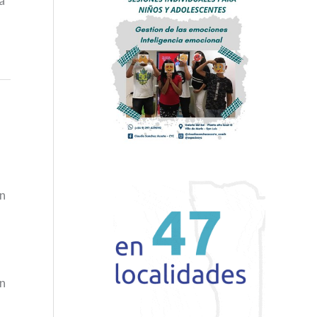
a
en
en