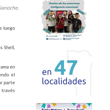
dianoche.
e luego
s Shell,
grama en
endo el
ar parte
a través