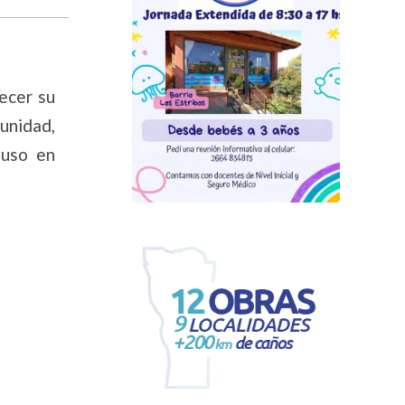
ecer su
unidad,
luso en