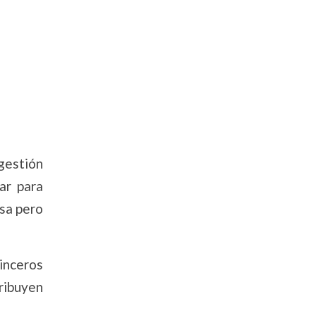
 gestión
ar para
osa pero
inceros
tribuyen