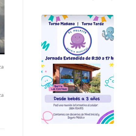
za
za