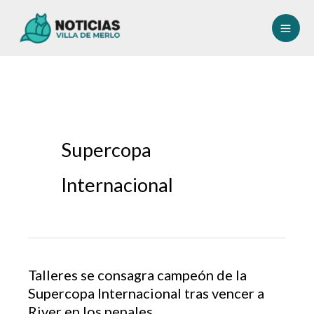
Ir
al
contenido
Supercopa
Internacional
Talleres se consagra campeón de la
Supercopa Internacional tras vencer a
River en los penales