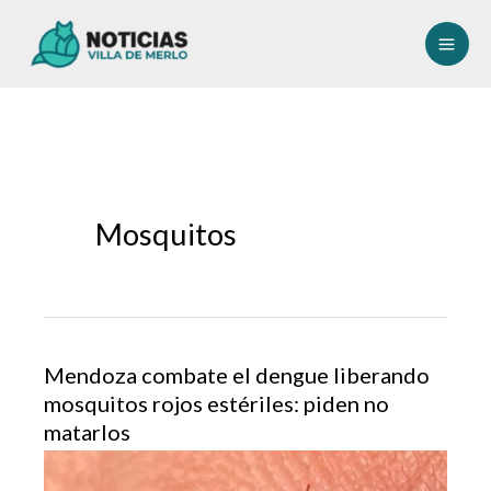
Ir
al
contenido
Mosquitos
Mendoza combate el dengue liberando
mosquitos rojos estériles: piden no
matarlos