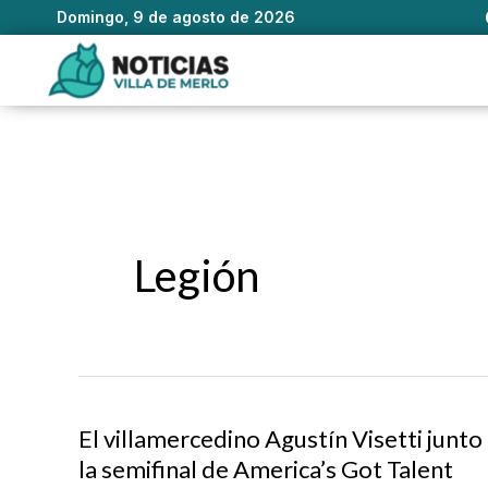
Domingo, 9 de agosto de 2026
Ir
al
contenido
Legión
El villamercedino Agustín Visetti junt
la semifinal de America’s Got Talent