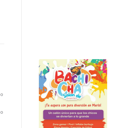
lo
lo