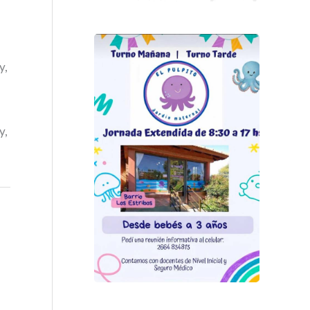
y,
y,