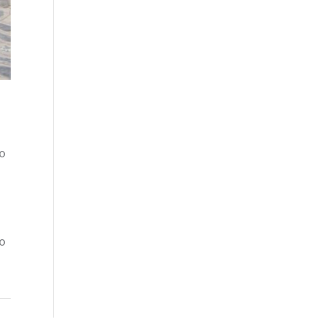
io
io