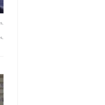
s,
s,