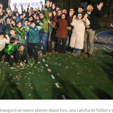
 inauguró un nuevo playón deportivo, una cancha de fútbol y e