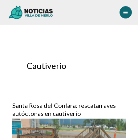
Ir
al
contenido
Cautiverio
Santa Rosa del Conlara: rescatan aves
autóctonas en cautiverio