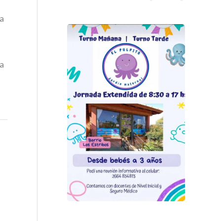
la
la