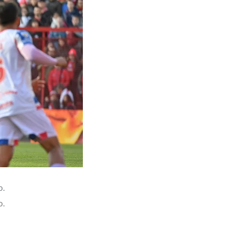
o.
o.