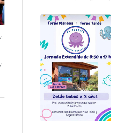
y.
y.