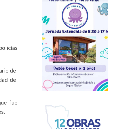
olicías
ario del
dad del
que fue
es.