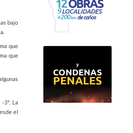
cas bajo
a.
ima que
ima que
algunas
-3°. La
desde el