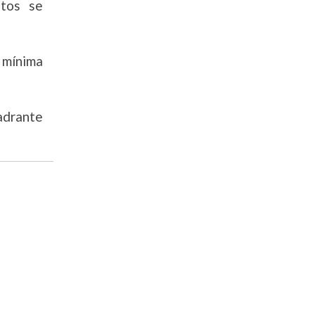
ntos se
a mínima
adrante