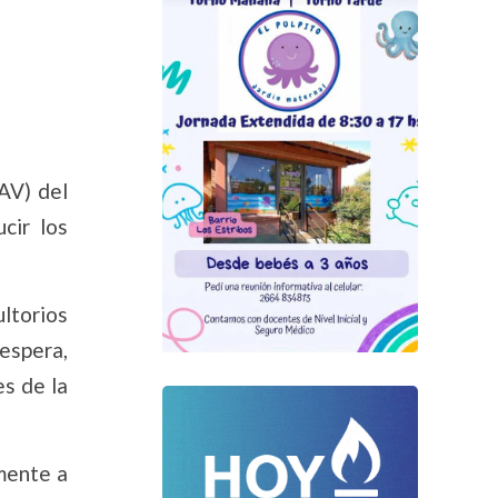
AV) del
cir los
ltorios
 espera,
es de la
lmente a