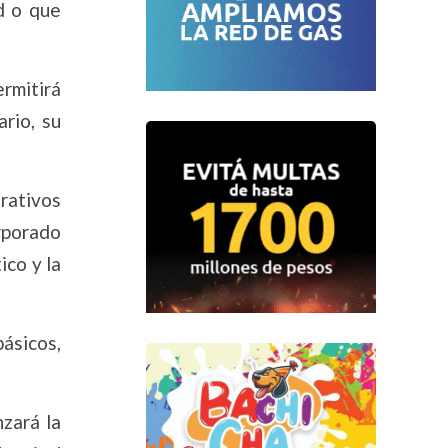
d o que
rmitirá
ario, su
rativos
rporado
ico y la
básicos,
nzará la