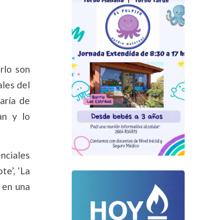
rlo son
ales del
aría de
an y lo
nciales
te’, ‘La
, en una