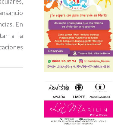
culares,
ansancio
ncías. En
tar a la
caciones