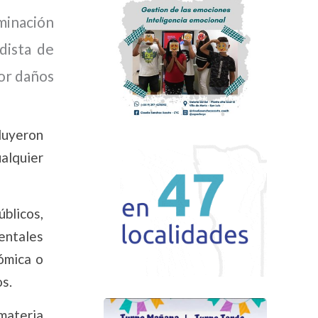
ominación
dista de
or daños
cluyeron
alquier
úblicos,
entales
nómica o
os.
materia