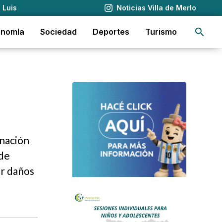
 Luis
Noticias Villa de Merlo
Busca
onomía
Sociedad
Deportes
Turismo
inación
 de
or daños