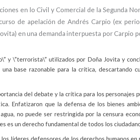
aciones en lo Civil y Comercial de la Segunda N
curso de apelación de Andrés Carpio (ex perio
Jovita) en una demanda interpuesta por Carpio p
\” y \”terrorista\” utilizados por Doña Jovita y con
 una base razonable para la crítica, descartando cu
rtancia del debate y la crítica para los personajes p
tica. Enfatizaron que la defensa de los bienes ambi
l agua, no puede ser restringida por la censura eco
enes es un derecho fundamental de todos los ciudadan
e los líderes defensores de los derechos humanos en 