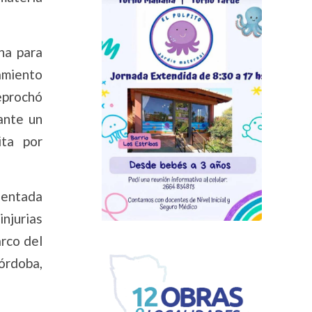
ha para
amiento
reprochó
ante un
ita por
esentada
injurias
arco del
órdoba,