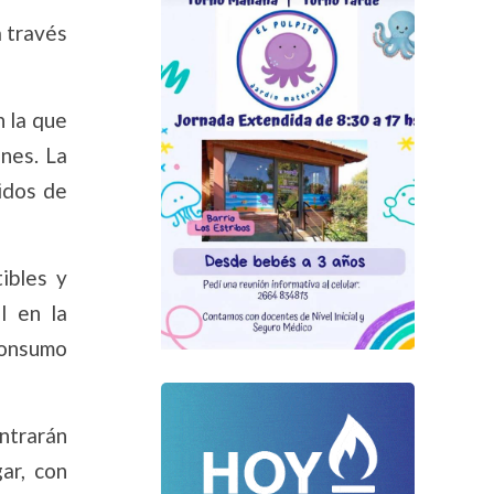
a través
n la que
ones. La
idos de
ibles y
l en la
consumo
ontrarán
ar, con