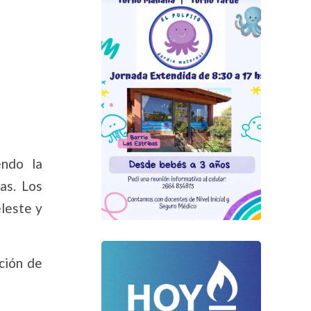
endo la
as. Los
eleste y
ción de