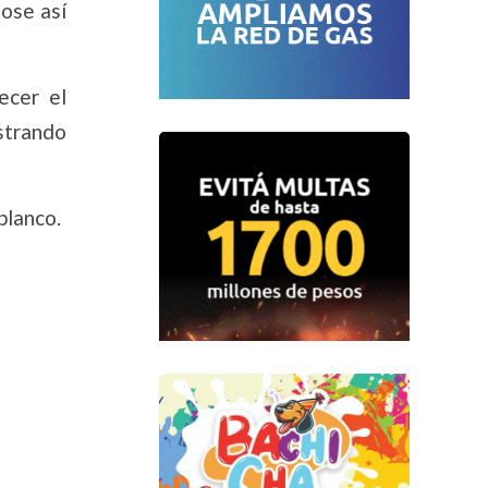
ose así
ecer el
strando
blanco.