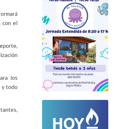
formará
, con el
eporte,
lización
ara los
e y todo
tantes,