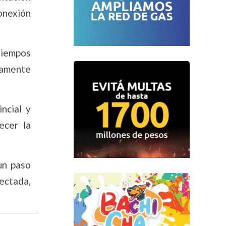
conexión
 tiempos
iamente
ncial y
ecer la
un paso
ectada,