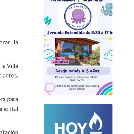
orar la
la Villa
ciantes,
bra para
amental
ntación