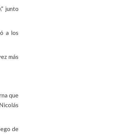
” junto
ó a los
 vez más
erna que
Nicolás
uego de