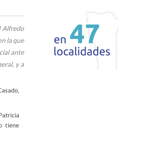
 Alfredo
n la que
cial ante
eral, y a
 Casado,
atricia
o tiene