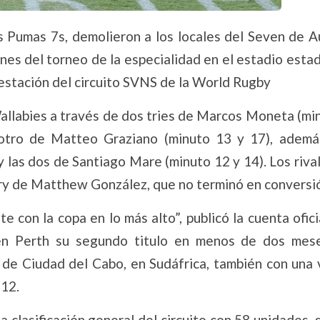
 Pumas 7s, demolieron a los locales del Seven de Au
ones del torneo de la especialidad en el estadio est
 estación del circuito SVNS de la World Rugby
Wallabies a través de dos tries de Marcos Moneta (mi
 otro de Matteo Graziano (minuto 13 y 17), ademá
y las dos de Santiago Mare (minuto 12 y 14). Los riva
try de Matthew González, que no terminó en conversi
e con la copa en lo más alto”, publicó la cuenta ofici
 en Perth su segundo titulo en menos de dos mese
de Ciudad del Cabo, en Sudáfrica, también con una v
-12.
a clasificación general del circuito con 58 unidades,