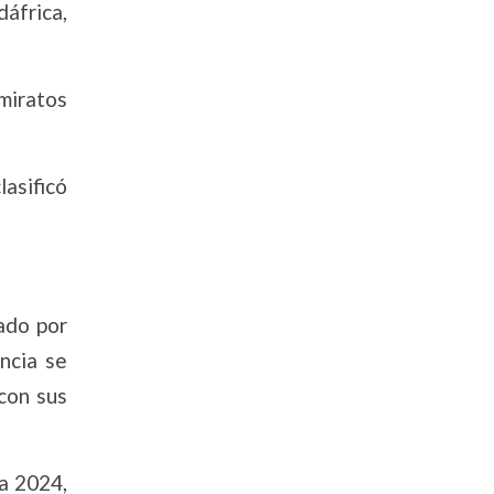
áfrica,
miratos
lasificó
ado por
ncia se
con sus
na 2024,