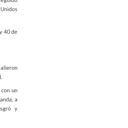
s Unidos
 y 40 de
alieron
.
 con un
landa, a
Isgró y