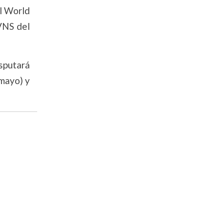
el World
SVNS del
isputará
 mayo) y