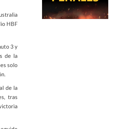
stralia
adio HBF
nuto 3 y
s de la
les solo
ón.
al de la
s, tras
ictoria
 seguido