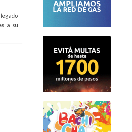
o legado
as a su