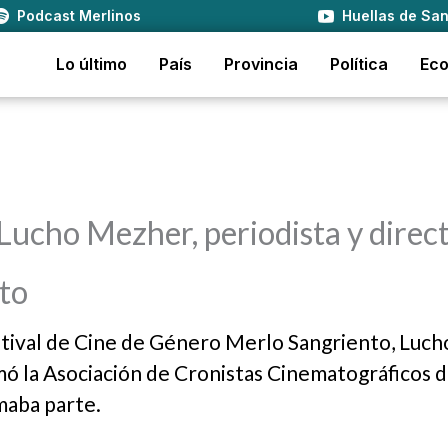
Podcast Merlinos
Huellas de San
Lo último
País
Provincia
Política
Ec
 Lucho Mezher, periodista y direc
nto
Festival de Cine de Género Merlo Sangriento, Luch
mó la Asociación de Cronistas Cinematográficos 
maba parte.