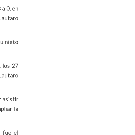
 a 0, en
Lautaro
su nieto
 los 27
Lautaro
 asistir
pliar la
 fue el