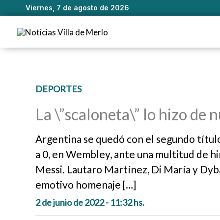
Viernes, 7 de agosto de 2026
Ir
al
contenido
DEPORTES
La \”scaloneta\” lo hizo de 
Argentina se quedó con el segundo título d
a 0, en Wembley, ante una multitud de hi
Messi. Lautaro Martínez, Di María y Dybal
emotivo homenaje […]
2 de junio de 2022 - 11:32 hs.