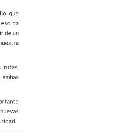
ijo que
 eso da
ir de un
nuestra
.
 rutas.
e ambas
ortante
 nuevas
guridad.