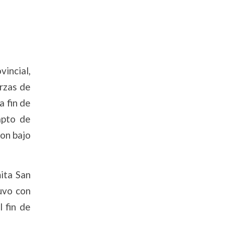
vincial,
erzas de
a fin de
rapto de
ron bajo
mita San
tuvo con
 fin de