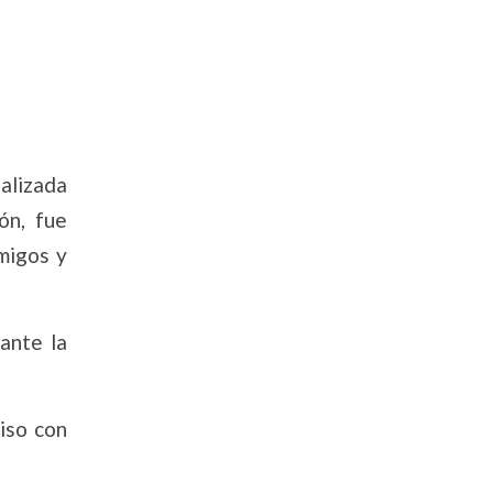
ealizada
ón, fue
migos y
ante la
iso con