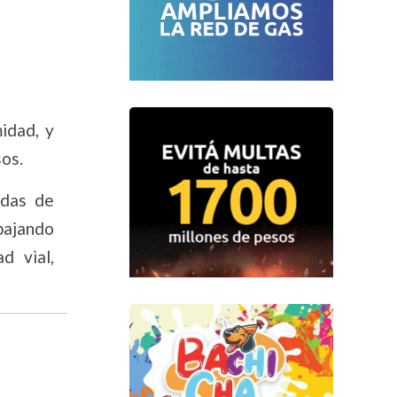
idad, y
sos.
idas de
bajando
d vial,