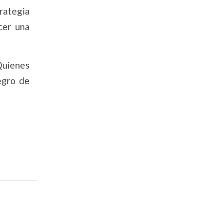
rategia
cer una
Quienes
egro de