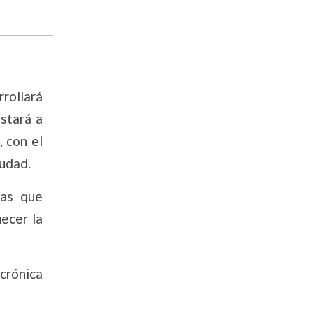
rollará
estará a
 con el
iudad.
ras que
uecer la
ncrónica