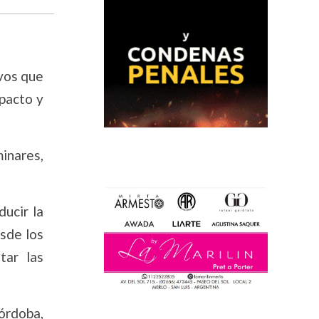
ivos que
mpacto y
minares,
ucir la
esde los
tar las
órdoba,