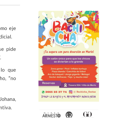
omo eje
icial.
se pide
.
 lo que
ho, “no
Johana,
ntiva.