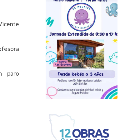
Vicente
ofesora
n paro