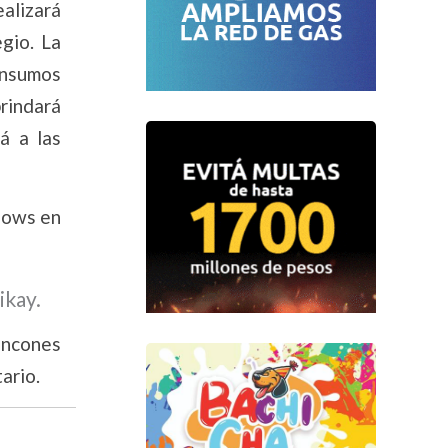
alizará
gio. La
onsumos
brindará
á a las
shows en
ikay.
rincones
ario.