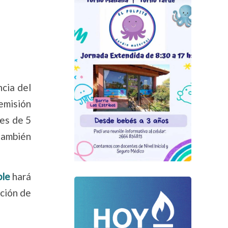
ncia del
 emisión
nes de 5
 también
ble
hará
cción de