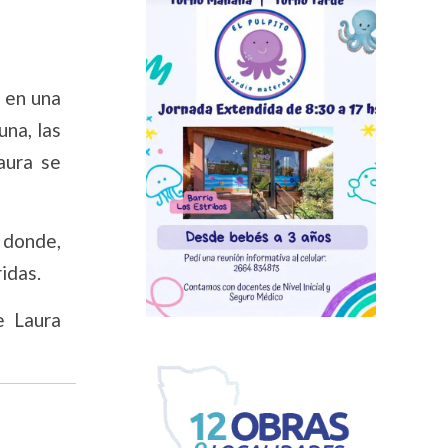
n en una
una, las
aura se
 donde,
idas.
e Laura