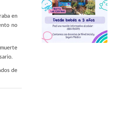
raba en
ento no
a muerte
sario.
tados de