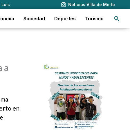
 Luis
Noticias Villa de Merlo
Busca
onomía
Sociedad
Deportes
Turismo
a a
rma
erto en
el