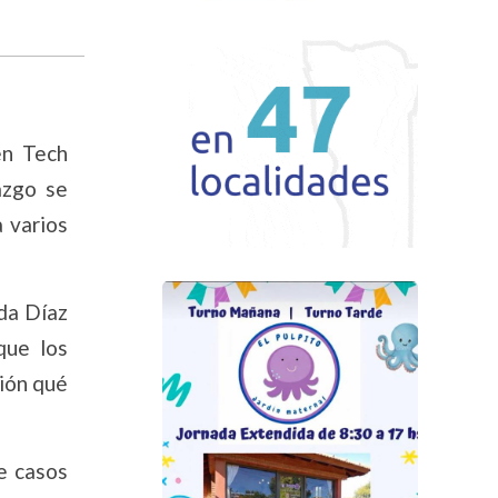
en Tech
azgo se
 varios
ida Díaz
que los
sión qué
e casos