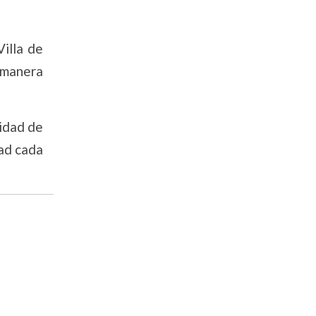
Villa de
 manera
cidad de
dad cada