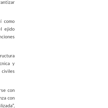
rantizar
sí como
l ejido
anciones
tructura
cnica y
 civiles
rse con
anza con
izada”,