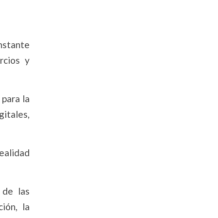
onstante
rcios y
 para la
itales,
realidad
 de las
ión, la