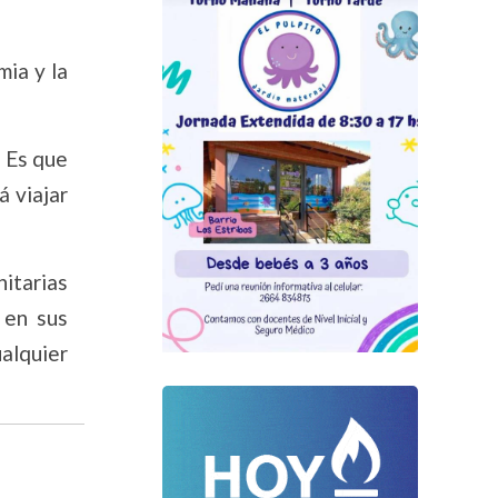
mia y la
. Es que
á viajar
nitarias
 en sus
alquier