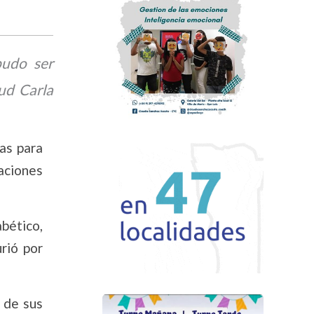
pudo ser
ud Carla
ías para
aciones
bético,
rió por
 de sus