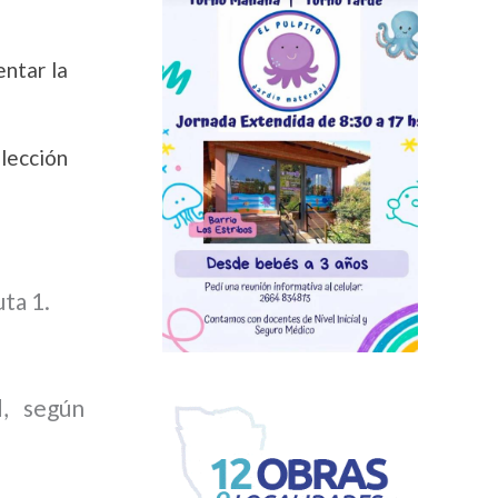
entar la
olección
ta 1.
d, según