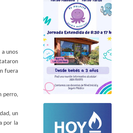
, a unos
tataron
n fuera
 perro,
dad, un
a por la