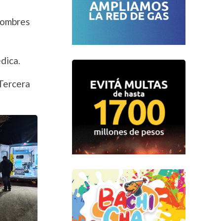
 hombres
dica.
Tercera