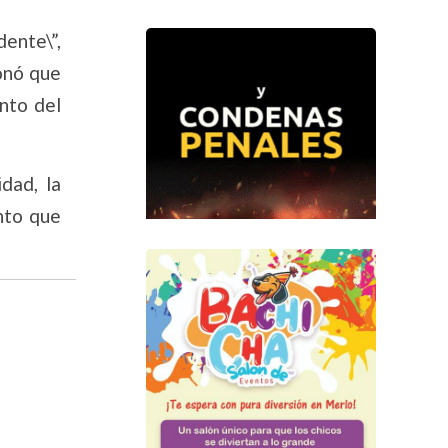
dente\”,
onó que
nto del
dad, la
nto que