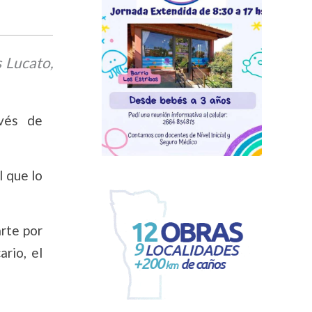
 Lucato,
avés de
l que lo
arte por
ario, el