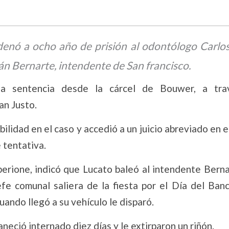
denó a ocho año de prisión al odontólogo Carlos
n Bernarte, intendente de San francisco.
la sentencia desde la cárcel de Bouwer, a tr
an Justo.
lidad en el caso y accedió a un juicio abreviado en e
 tentativa.
berione, indicó que Lucato baleó al intendente Bern
efe comunal saliera de la fiesta por el Día del Banc
ando llegó a su vehículo le disparó.
neció internado diez días y le extirparon un riñón.