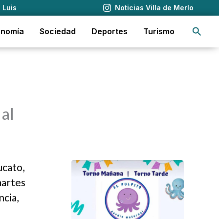
 Luis
Noticias Villa de Merlo
Busca
onomía
Sociedad
Deportes
Turismo
 al
ucato,
martes
ncia,